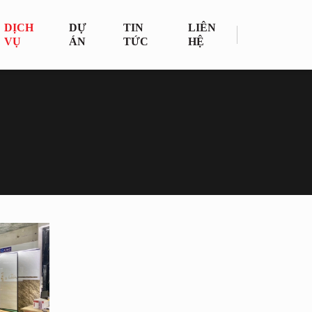
DỊCH
DỰ
TIN
LIÊN
VỤ
ÁN
TỨC
HỆ