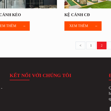
 CÁNH KÉO
KỆ CÁNH CĐ
EM THÊM
XEM THÊM
<
1
2
KẾT NỐI VỚI CHÚNG TÔI
-
Q
h
q